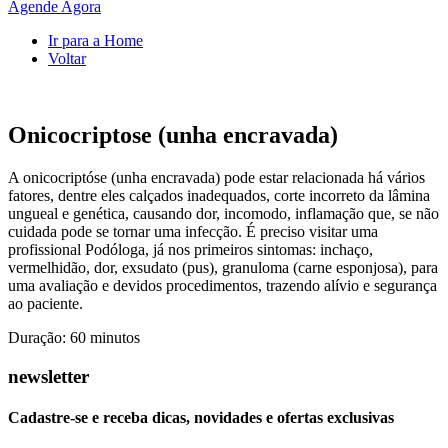
Agende Agora
Ir para a Home
Voltar
Onicocriptose (unha encravada)
A onicocriptóse (unha encravada) pode estar relacionada há vários
fatores, dentre eles calçados inadequados, corte incorreto da lâmina
ungueal e genética, causando dor, incomodo, inflamação que, se não
cuidada pode se tornar uma infecção. É preciso visitar uma
profissional Podóloga, já nos primeiros sintomas: inchaço,
vermelhidão, dor, exsudato (pus), granuloma (carne esponjosa), para
uma avaliação e devidos procedimentos, trazendo alívio e segurança
ao paciente.
Duração: 60 minutos
newsletter
Cadastre-se e receba dicas, novidades e ofertas exclusivas